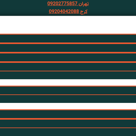
تهران 09202775857
کرج 09204042088