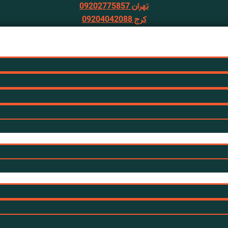
تهران 09202775857
کرج 09204042088