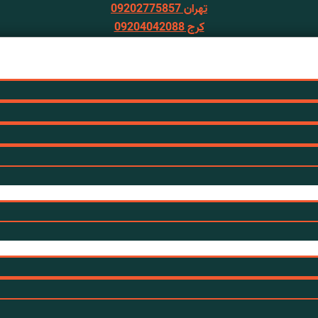
تهران 09202775857
کرج 09204042088