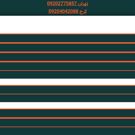
تهران 09202775857
کرج 09204042088