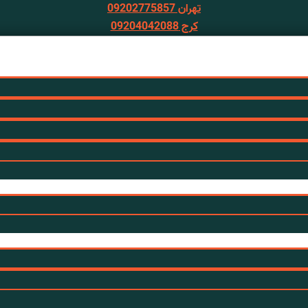
تهران 09202775857
کرج 09204042088