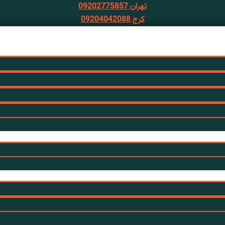
تهران 09202775857
کرج 09204042088