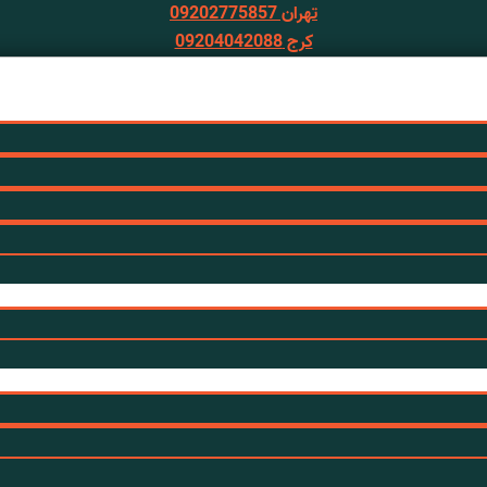
تهران 09202775857
کرج 09204042088