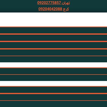
تهران 09202775857
کرج 09204042088