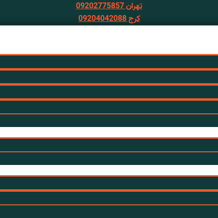
تهران 09202775857
کرج 09204042088