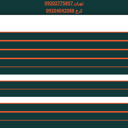
تهران 09202775857
کرج 09204042088