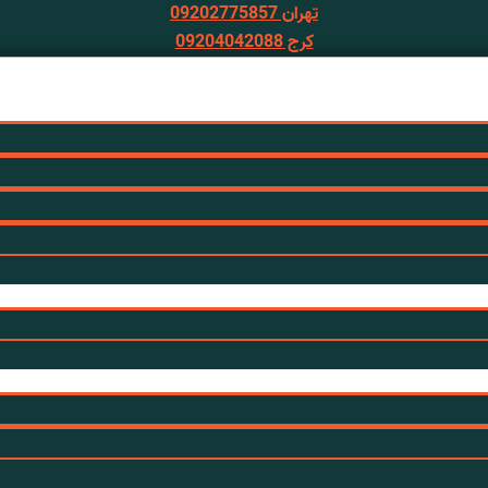
تهران 09202775857
کرج 09204042088