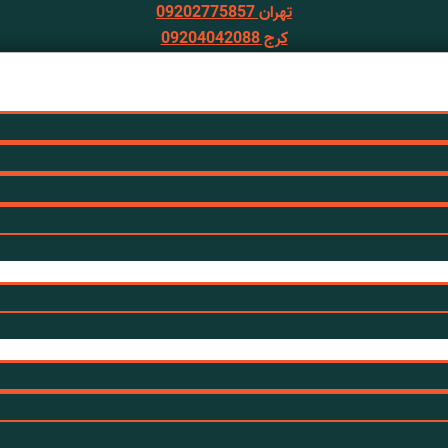
تهران 09202775857
کرج 09204042088