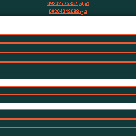
تهران 09202775857
کرج 09204042088