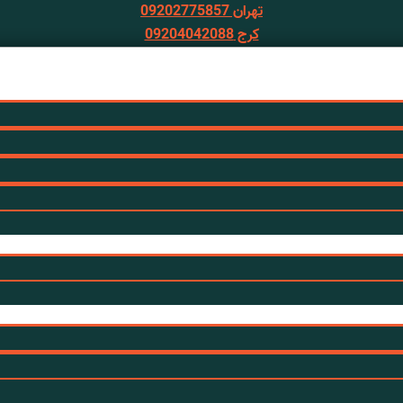
تهران 09202775857
کرج 09204042088