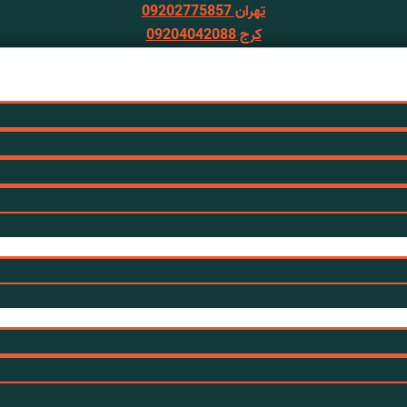
تهران 09202775857
کرج 09204042088