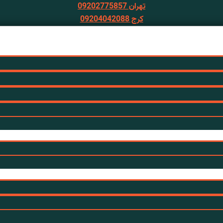
تهران 09202775857
کرج 09204042088