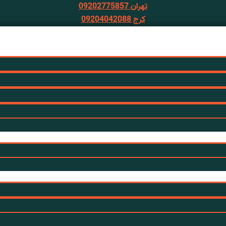
تهران 09202775857
کرج 09204042088