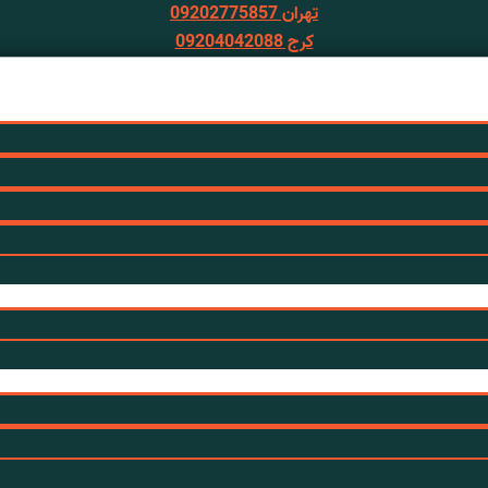
تهران 09202775857
کرج 09204042088