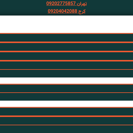
تهران 09202775857
کرج 09204042088