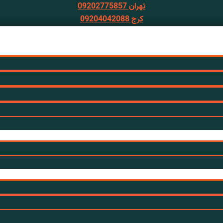
تهران 09202775857
کرج 09204042088