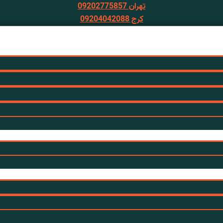
تهران 09202775857
کرج 09204042088