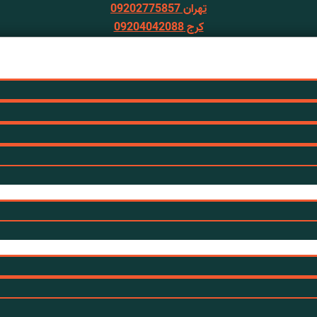
تهران 09202775857
کرج 09204042088