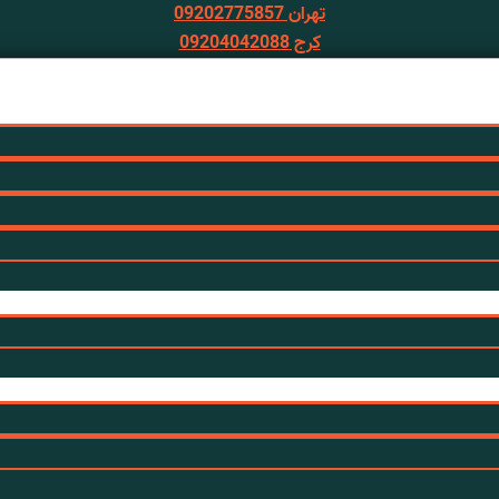
تهران 09202775857
کرج 09204042088