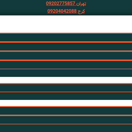
تهران 09202775857
کرج 09204042088